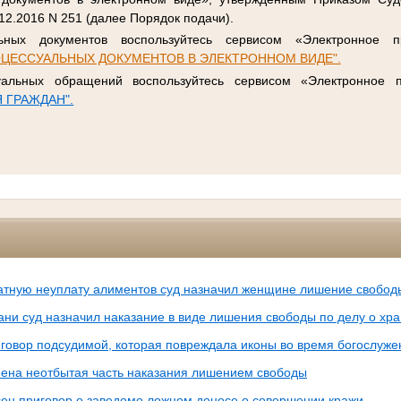
12.2016 N 251 (далее Порядок подачи).
ьных документов воспользуйтесь сервисом «Электронное п
ЦЕССУАЛЬНЫХ ДОКУМЕНТОВ В ЭЛЕКТРОННОМ ВИДЕ".
уальных обращений воспользуйтесь сервисом «Электронное п
 ГРАЖДАН".
атную неуплату алиментов суд назначил женщине лишение свобод
ни суд назначил наказание в виде лишения свободы по делу о хр
говор подсудимой, которая повреждала иконы во время богослуже
ена неотбытая часть наказания лишением свободы
ен приговор о заведомо ложном доносе о совершении кражи