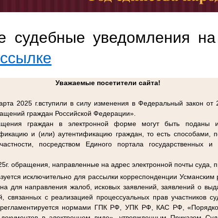
е судебные уведомления на 
ссылке
Уважаемые посетители сайта!
рта 2025 г.вступили в силу изменения в Федеральный закон от
ащений граждан Российской Федерации».
ащения граждан в электронной форме могут быть поданы ис
икацию и (или) аутентификацию граждан, то есть способами, 
 частности, посредством Единого портала государственных и
025г. обращения, направленные на адрес электронной почты суда, п
ьзуется исключительно для рассылки корреспонденции Усманским
ена для направления жалоб, исковых заявлений, заявлений о выд
й, связанных с реализацией процессуальных прав участников суд
 регламентируется нормами ГПК РФ, УПК РФ, КАС РФ, «Порядк
документов в электронном виде», утвержденным Приказом Суд