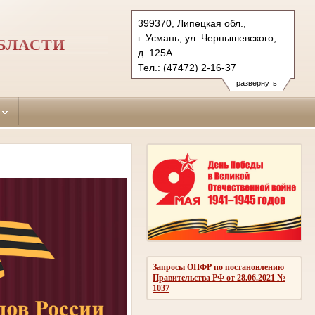
399370, Липецкая обл.,
г. Усмань, ул. Чернышевского,
БЛАСТИ
д. 125А
Тел.: (47472) 2-16-37
usmansky.lpk@sudrf.ru
развернуть
Запросы ОПФР по постановлению
Правительства РФ от 28.06.2021 №
1037