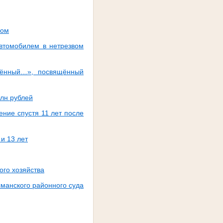
зом
автомобилем в нетрезвом
сённый…», посвящённый
млн рублей
ение спустя 11 лет после
и 13 лет
ого хозяйства
манского районного суда