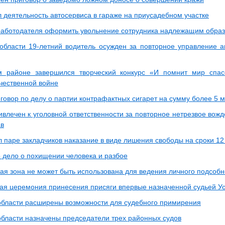
л деятельность автосервиса в гараже на приусадебном участке
работодателя оформить увольнение сотрудника надлежащим обра
области 19-летний водитель осужден за повторное управление 
м районе завершился творческий конкурс «И помнит мир спа
чественной войне
говор по делу о партии контрафактных сигарет на сумму более 5 
влечен к уголовной ответственности за повторное нетрезвое вожд
ав
 паре закладчиков наказание в виде лишения свободы на сроки 12 
 дело о похищении человека и разбое
ая зона не может быть использована для ведения личного подсобн
ая церемония принесения присяги впервые назначенной судьей Ус
области расширены возможности для судебного примирения
области назначены председатели трех районных судов