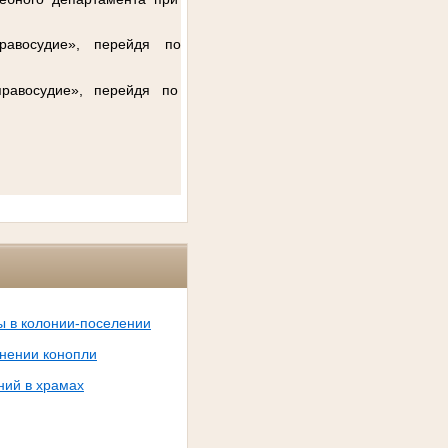
равосудие», перейдя по
равосудие», перейдя по
ы в колонии-поселении
анении конопли
ний в храмах