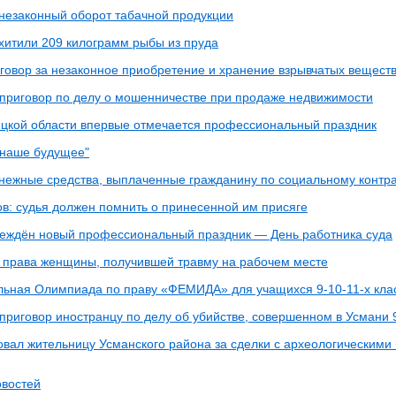
 незаконный оборот табачной продукции
охитили 209 килограмм рыбы из пруда
говор за незаконное приобретение и хранение взрывчатых вещест
 приговор по делу о мошенничестве при продаже недвижимости
ецкой области впервые отмечается профессиональный праздник
 наше будущее"
нежные средства, выплаченные гражданину по социальному контра
ов: судья должен помнить о принесенной им присяге
реждён новый профессиональный праздник — День работника суда
 права женщины, получившей травму на рабочем месте
ьная Олимпиада по праву «ФЕМИДА» для учащихся 9-10-11-х кла
приговор иностранцу по делу об убийстве, совершенном в Усмани 
вал жительницу Усманского района за сделки с археологическими
овостей