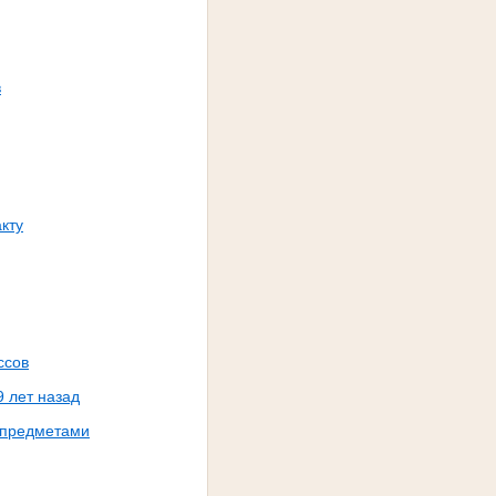
в
кту
ссов
9 лет назад
 предметами